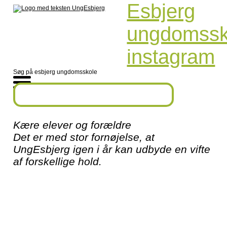
Esbjerg
ungdomssk
instagram
Søg på esbjerg ungdomsskole
Kære elever og forældre
Det er med stor fornøjelse, at
UngEsbjerg igen i år kan udbyde en vifte
af forskellige hold.
Ungdomsskolens fritidshold er et tilbud til alle unge
mellem 7. klasse og 25 år, som bor eller går i skole i
Esbjerg Kommune. De fleste af vores tilbud er gratis.