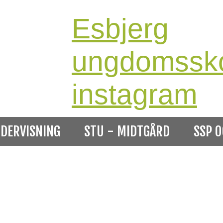
Esbjerg
ungdomssk
instagram
DERVISNING
STU - MIDTGÅRD
SSP O
Søg på es