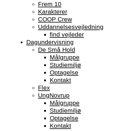
Frem 10
Karakterer
COOP Crew
Uddannelsesvejledning
find vejleder
Dagundervisning
De Små Hold
Målgruppe
Studiemiljø
Optagelse
Kontakt
Flex
UngNovrup
Målgruppe
Studiemiljø
Optagelse
Kontakt