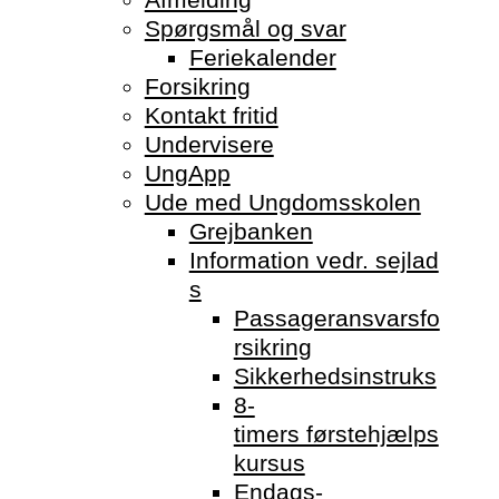
Spørgsmål og svar
Feriekalender
Forsikring
Kontakt fritid
Undervisere
UngApp
Ude med Ungdomsskolen
Grejbanken
Information vedr. sejlad
s
Passageransvarsfo
rsikring
Sikkerhedsinstruks
8-
timers førstehjælps
kursus
Endags-