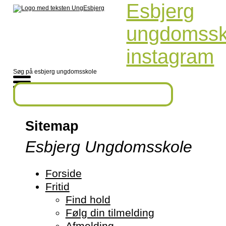
Esbjerg
ungdomssk
instagram
Søg på esbjerg ungdomsskole
Sitemap
Esbjerg Ungdomsskole
Forside
Fritid
Find hold
Følg din tilmelding
Afmelding