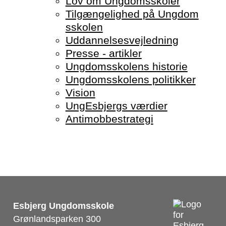
Lov om Ungdomsskoler
Tilgængelighed på Ungdom
sskolen
Uddannelsesvejledning
Presse - artikler
Ungdomsskolens historie
Ungdomsskolens politikker
Vision
UngEsbjergs værdier
Antimobbestrategi
Esbjerg Ungdomsskole
Grønlandsparken 300