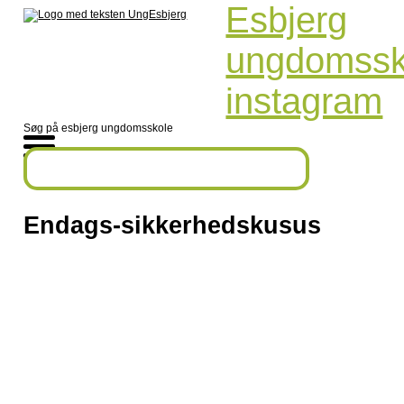
Esbjerg
ungdomssk
instagram
Søg på esbjerg ungdomsskole
Endags-sikkerhedskusus
Af minimumskravene for sejlads i Børn & Kultur i