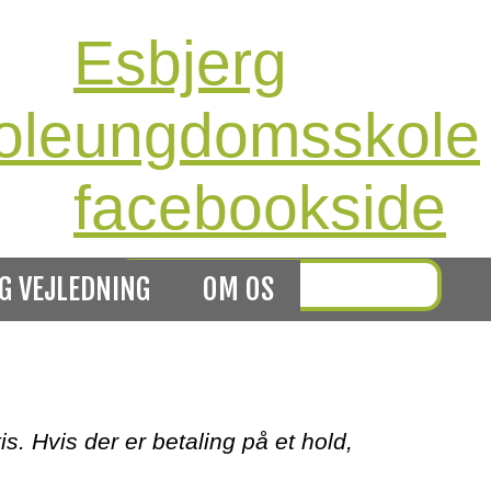
Esbjerg
ole
ungdomsskole
facebookside
G VEJLEDNING
OM OS
bjerg ungdomsskole
 Hvis der er betaling på et hold,