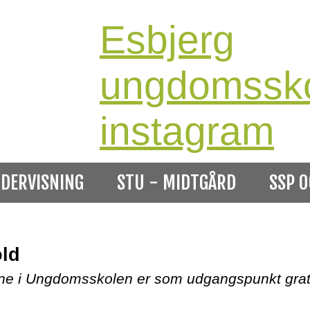
Esbjerg
ungdomssk
instagram
DERVISNING
STU - MIDTGÅRD
SSP O
Søg på es
ld
ne i Ungdomsskolen er som udgangspunkt gratis.