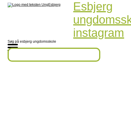
Esbjerg
ungdomssk
instagram
Søg på esbjerg ungdomsskole