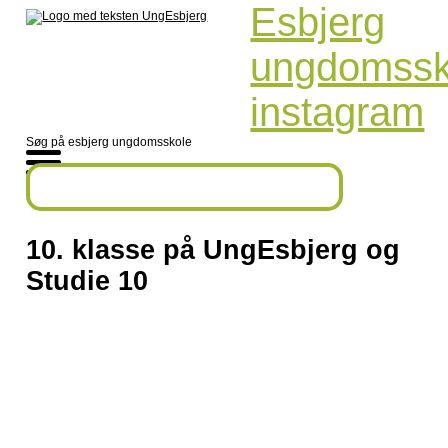
Esbjerg
ungdomssk
instagram
Søg på esbjerg ungdomsskole
10. klasse på UngEsbjerg og
Studie 10